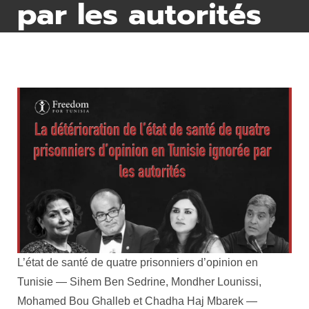
par les autorités
L’état de santé de quatre prisonniers d’opinion en
Tunisie — Sihem Ben Sedrine, Mondher Lounissi,
Mohamed Bou Ghalleb et Chadha Haj Mbarek —