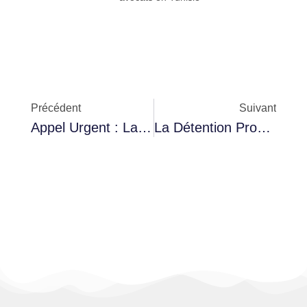
Précédent
Suivant
Appel Urgent : La Santé De La Militante Des Droits De L’homme Sihem Bensedrine Est En Danger : Les Autorités Doivent La Libérer Immédiatement
La Détention Provisoire De Sihem Bensedrine Prolongée Malgré Les Inquiétudes Concernant Sa Santé