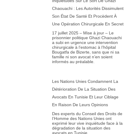
Inquiétudes Sur Le Sort De Ghazi
Chaouachi : Les Autorités Dissimulent
Son État De Santé Et Procèdent À
Une Opération Chirurgicale En Secret
17 juillet 2025 – Mise à jour – Le
prisonnier politique Ghazi Chaouachi
a subi en urgence une intervention
chirurgicale à l’estomac à l’hôpital
Bougatfa de Bizerte, sans que ni sa
famille ni son avocat n’en soient
informés au préalable.
Les Nations Unies Condamnent La
Détérioration De La Situation Des
Avocats En Tunisie Et Leur Ciblage
En Raison De Leurs Opinions
Des experts du Conseil des Droits de
l’Homme des Nations Unies ont
exprimé leur vive inquiétude face à la
dégradation de la situation des
avocats en Tunisie