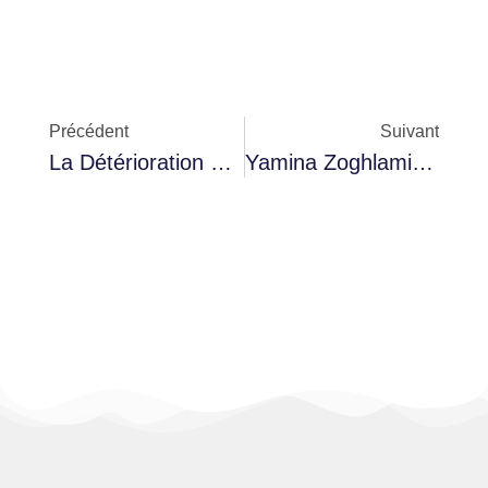
Précédent
Suivant
La Détérioration De L’état De Santé De Quatre Prisonniers D’opinion En Tunisie Ignorée Par Les Autorités
Yamina Zoghlami Interrogée Dans L’affaire De La Session Parlementaire Virtuelle, Libérée Sous Caution