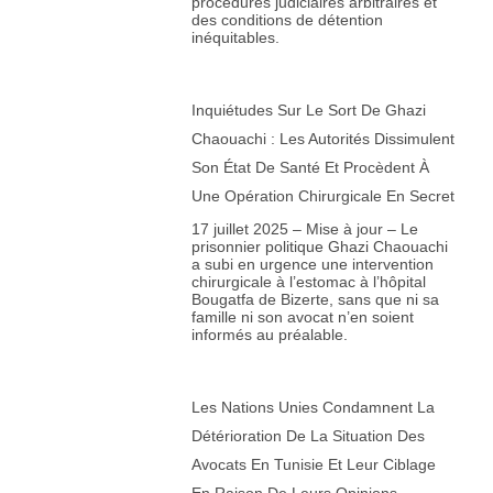
procédures judiciaires arbitraires et
des conditions de détention
inéquitables.
Inquiétudes Sur Le Sort De Ghazi
Chaouachi : Les Autorités Dissimulent
Son État De Santé Et Procèdent À
Une Opération Chirurgicale En Secret
17 juillet 2025 – Mise à jour – Le
prisonnier politique Ghazi Chaouachi
a subi en urgence une intervention
chirurgicale à l’estomac à l’hôpital
Bougatfa de Bizerte, sans que ni sa
famille ni son avocat n’en soient
informés au préalable.
Les Nations Unies Condamnent La
Détérioration De La Situation Des
Avocats En Tunisie Et Leur Ciblage
En Raison De Leurs Opinions