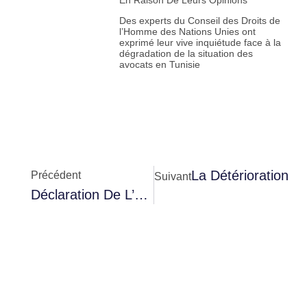
Des experts du Conseil des Droits de
l’Homme des Nations Unies ont
exprimé leur vive inquiétude face à la
dégradation de la situation des
avocats en Tunisie
La Détérioration D
Précédent
Suivant
Déclaration De L’Observatoire Liberté Pour La Tunisie À L’occasion De La Journée Internationale Des Avocats En Danger