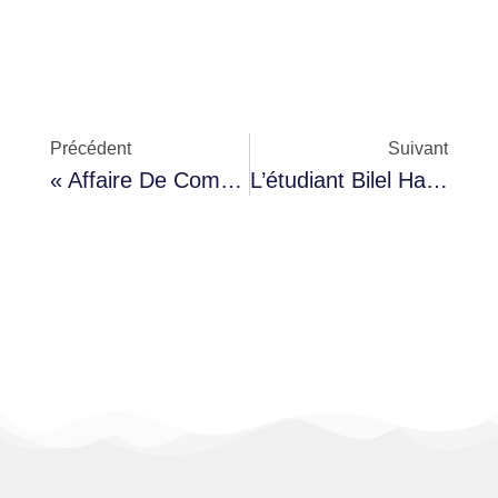
Précédent
Suivant
« Affaire De Complot 2 » : Audience Reportée Au 27 Mai En Raison De Violations Juridiques Et D’accusations Infondées
L’étudiant Bilel Habhab Arrêté Pour Un Tag Pro-Palestine : Criminalisation Des Expressions De Solidarité Dans L’espace Public