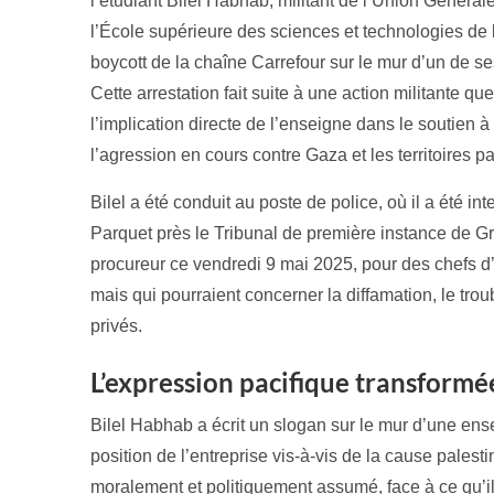
l’étudiant Bilel Habhab, militant de l’Union Généra
l’École supérieure des sciences et technologies de l
boycott de la chaîne Carrefour sur le mur d’un de 
Cette arrestation fait suite à une action militante 
l’implication directe de l’enseigne dans le soutien à
l’agression en cours contre Gaza et les territoires p
Bilel a été conduit au poste de police, où il a été i
Parquet près le Tribunal de première instance de Gr
procureur ce vendredi 9 mai 2025, pour des chefs d
mais qui pourraient concerner la diffamation, le trou
privés.
L’expression pacifique transformé
Bilel Habhab a écrit un slogan sur le mur d’une ens
position de l’entreprise vis-à-vis de la cause palesti
moralement et politiquement assumé, face à ce qu’il