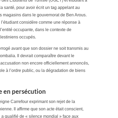
le des Etudiants de Tunisie (UGET) et étudiant à
a santé, pour avoir écrit un tag appelant au
ses magasins dans le gouvernorat de Ben Arous.
que l’étudiant considère comme une réponse à
 l’entité occupante, dans le contexte de
alestiniens occupés.
nterrogé avant que son dossier ne soit transmis au
ombalia. Il devrait comparaître devant le
’accusation non encore officiellement annoncés,
ble à l’ordre public, ou la dégradation de biens
e en persécution
eigne Carrefour exprimant son rejet de la
nienne. Il affirme que son acte était conscient,
 a qualifié de « silence mondial » face aux