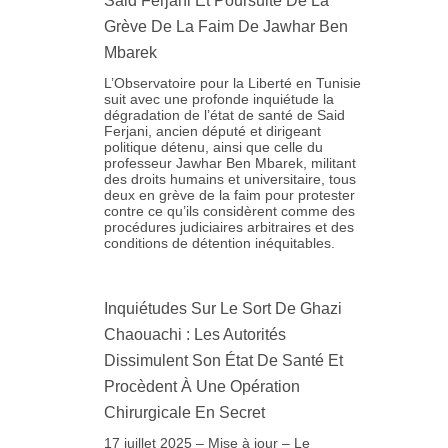
Said Ferjani Et Poursuite De La
Grève De La Faim De Jawhar Ben
Mbarek
L’Observatoire pour la Liberté en Tunisie
suit avec une profonde inquiétude la
dégradation de l’état de santé de Said
Ferjani, ancien député et dirigeant
politique détenu, ainsi que celle du
professeur Jawhar Ben Mbarek, militant
des droits humains et universitaire, tous
deux en grève de la faim pour protester
contre ce qu’ils considèrent comme des
procédures judiciaires arbitraires et des
conditions de détention inéquitables.
Inquiétudes Sur Le Sort De Ghazi
Chaouachi : Les Autorités
Dissimulent Son État De Santé Et
Procèdent À Une Opération
Chirurgicale En Secret
17 juillet 2025 – Mise à jour – Le