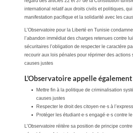
regard des articles 22 et 37 de la Constitution tunisi
international relatif aux droits civils et politiques, qu
manifestation pacifique et la solidarité avec les cau
L’Observatoire pour la Liberté en Tunisie condamne l
l’abandon immédiat des charges retenues contre lui. I
sécuritaires l’obligation de respecter le caractère pa
recourir aux lois pénales pour réprimer des actions
causes justes
L’Observatoire appelle également 
Mettre fin à la politique de criminalisation s
causes justes
Respecter le droit des citoyen·ne·s à l’expres
Protéger les étudiant·e·s engagé·e·s contre le 
L’Observatoire réitère sa position de principe contre