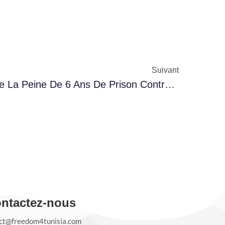
Suivant
La Cour D’Appel Confirme La Peine De 6 Ans De Prison Contre Mohamed Ali Laroui
ntactez-nous
ct@freedom4tunisia.com