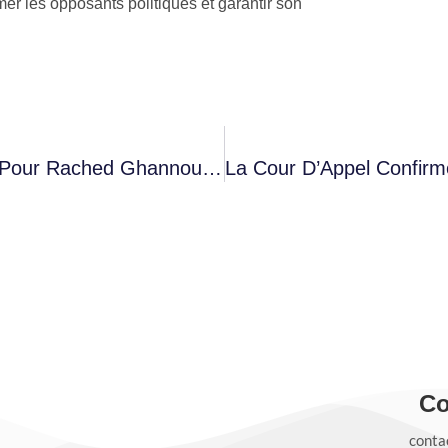
mer les opposants politiques et garantir son
Peine De Prison De 15 Mois Confirmée Pour Rached Ghannouchi Après Un Éloge Funèbre
Co
conta