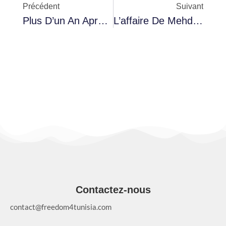
Précédent
Suivant
Plus D’un An Après Les Arrestations : Le Procès Des Accusés Dans L’affaire Du “complot Contre La Sûreté De L’État” Reporté
L’affaire De Mehdi Ben Gharbia Et Ahmed Laamari Reportée À Une Date Ultérieure En Attendant L’issue De L’appel
Contactez-nous
contact@freedom4tunisia.com