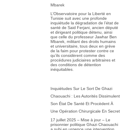
Mbarek
L’Observatoire pour la Liberté en
Tunisie suit avec une profonde
inquiétude la dégradation de l’état de
santé de Said Ferjani, ancien député
et dirigeant politique détenu, ainsi
que celle du professeur Jawhar Ben
Mbarek, militant des droits humains
et universitaire, tous deux en grève
de la faim pour protester contre ce
qu’ils considèrent comme des
procédures judiciaires arbitraires et
des conditions de détention
inéquitables.
Inquiétudes Sur Le Sort De Ghazi
Chaouachi : Les Autorités Dissimulent
Son État De Santé Et Procèdent À
Une Opération Chirurgicale En Secret
17 juillet 2025 – Mise à jour – Le
prisonnier politique Ghazi Chaouachi
a subi en urgence une intervention