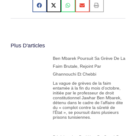
43. Noam Chomsky, Université de l’Arizona, États-Unis
44. Youssef Chouhoud, Université Christopher Newport, États-
Unis
45. Sarah Cliffe, Université de New York, États-Unis
46. Juan Cole, Université du Michigan, États-Unis
Plus D'articles
47. Pieter Coppens, Vrije Universitet Amsterdam, Pays-Bas
Ben Mbarek Poursuit Sa Grève De La
48. Omar Dajani, Université du Pacifique, États-Unis
Faim Brutale, Rejoint Par
49. Sonia Dayan-Herzbrun, Université de Paris-Cité, France
Ghannouchi Et Chebbi
50. Pablo de Grieff, Université de New York, États-Unis ;
La vague de grèves de la faim
Premier rapporteur spécial des Nations Unies pour la
entamée à la fin du mois d’octobre,
initiée par le professeur de droit
promotion de la vérité, de la justice, de la réparation et des
constitutionnel Jawhar Ben Mbarek,
garanties de non-répétition (-), États-Unis
détenu dans le cadre de l’affaire dite
du « complot contre la sûreté de
51. Miguel Hernando de Larramendi, Université de Castilla-La
l’État », se poursuit dans plusieurs
Mancha, Espagne
prisons tunisiennes.
52. Marta Garcia de Paredes, Université Pablo de Olavide,
Espagne