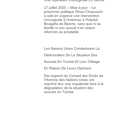
66. John Esposito, Université de Georgetown, États-Unis
17 juillet 2025 – Mise à jour – Le
67. Roxanne Euben, Université de Pennsylvanie, États-Unis
prisonnier politique Ghazi Chaouachi
a subi en urgence une intervention
68. Mohammed Fadel, Université de Toronto, Canada
chirurgicale à l’estomac à l’hôpital
Bougatfa de Bizerte, sans que ni sa
69. Dalia Fahmy, Université de Long Island, États-Unis
famille ni son avocat n’en soient
informés au préalable.
70. Eugene Fisher, Université Saint Leo, États-Unis
71. Owen Fiss, Université de Yale, États-Unis
Les Nations Unies Condamnent La
72. Dominique Fougeyrollas, CEDREF-Université Paris Cité,
France
Détérioration De La Situation Des
Avocats En Tunisie Et Leur Ciblage
73. Francis Fukuyama, Université de Stanford, États-Unis
En Raison De Leurs Opinions
74. Alain Gabon, Université Virginia Wesleyan, États-Unis
Des experts du Conseil des Droits de
75. Jasmine Gani, Université de St. Andrews, Royaume-Uni
l’Homme des Nations Unies ont
exprimé leur vive inquiétude face à la
76. Fawaz Gerges, London School of Economics, Royaume-
dégradation de la situation des
Uni
avocats en Tunisie
77. Burhan Ghalioun, Université de Paris III Sorbonne, France
78. Naser Ghobadzadeh, École nationale des arts, Université
catholique australienne, Australie