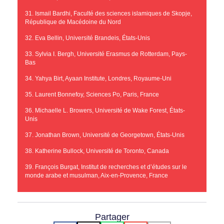
31. Ismail Bardhi, Faculté des sciences islamiques de Skopje,
République de Macédoine du Nord
32. Eva Bellin, Université Brandeis, États-Unis
33. Sylvia I. Bergh, Université Erasmus de Rotterdam, Pays-
Bas
34. Yahya Birt, Ayaan Institute, Londres, Royaume-Uni
35. Laurent Bonnefoy, Sciences Po, Paris, France
36. Michaelle L. Browers, Université de Wake Forest, États-
Unis
37. Jonathan Brown, Université de Georgetown, États-Unis
38. Katherine Bullock, Université de Toronto, Canada
39. François Burgat, Institut de recherches et d’études sur le
monde arabe et musulman, Aix-en-Provence, France
40. Charles E. Butterworth, Université du Maryland
41. Jocelyne Cesari, Université de Georgetown, États-Unis
Partager
42. Souhail Chichah, Williams College, États-Unis