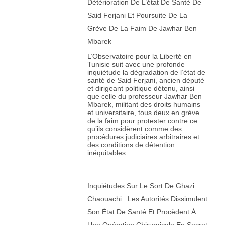
Détérioration De L’état De Santé De
53. Sedad Dedic, Université de Zenica, Bosnie-Herzégovine
Said Ferjani Et Poursuite De La
54. Yasser M. Dhouib, Observatoire canadien des droits et
libertés CORF, Canada
Grève De La Faim De Jawhar Ben
Mbarek
55. Mona T. Diab, Université Carnegie Mellon, États-Unis
L’Observatoire pour la Liberté en
56. Larry Diamond, Université de Stanford, États-Unis
Tunisie suit avec une profonde
inquiétude la dégradation de l’état de
57. Susan Douglass, Université de Georgetown, États-Unis
santé de Said Ferjani, ancien député
et dirigeant politique détenu, ainsi
58. Michelle Dunne, Réseau d’action franciscaine, États-Unis
que celle du professeur Jawhar Ben
Mbarek, militant des droits humains
59. Baudoin Dupret, Sciences Po Bordeaux, France
et universitaire, tous deux en grève
de la faim pour protester contre ce
60. Enes Durmišević, Université de Sarajevo, Bosnie-
qu’ils considèrent comme des
Herzégovine
procédures judiciaires arbitraires et
des conditions de détention
61. Alyaa Ebbiary, Université de Durham, Royaume-Uni
inéquitables.
62. Ahmed El Shamsy, Université de Chicago, États-Unis
63. Khadijah Elshayyal, Université d’Édimbourg, Royaume-Uni
Inquiétudes Sur Le Sort De Ghazi
64. Anver Emon, Université de Toronto, Canada
Chaouachi : Les Autorités Dissimulent
Son État De Santé Et Procèdent À
65. John P. Entelis, Université Fordham, États-Unis
Une Opération Chirurgicale En Secret