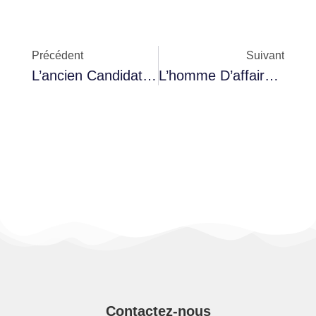
Précédent
Suivant
L’ancien Candidat À La Présidentielle Imed Daimi Condamné À Un An Et Demi De Prison
L’homme D’affaires Ali Ghadamsi Emprisonné Dans Le Cadre De L’affaire “Instalingo”
Contactez-nous