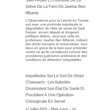
Said Ferjani Et Poursuite De La
Grève De La Faim De Jawhar Ben
Mbarek
L’Observatoire pour la Liberté en Tunisie
suit avec une profonde inquiétude la
dégradation de l’état de santé de Said
Ferjani, ancien député et dirigeant
politique détenu, ainsi que celle du
professeur Jawhar Ben Mbarek, militant
des droits humains et universitaire, tous
deux en grève de la faim pour protester
contre ce qu’ils considèrent comme des
procédures judiciaires arbitraires et des
conditions de détention inéquitables.
Inquiétudes Sur Le Sort De Ghazi
Chaouachi : Les Autorités
Dissimulent Son État De Santé Et
Procèdent À Une Opération
Chirurgicale En Secret
17 juillet 2025 – Mise à jour – Le