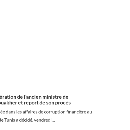
ération de l’ancien ministre de
uakher et report de son procès
ée dans les affaires de corruption financière au
de Tunis a décidé, vendredi…