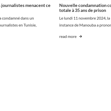
s journalistes menacent ce
Nouvelle condamnation co
totale à 35 ans de prison
) a condamné dans un
Le lundi 11 novembre 2024, la
urnalistes en Tunisie,
instance de Manouba a pronon
read more