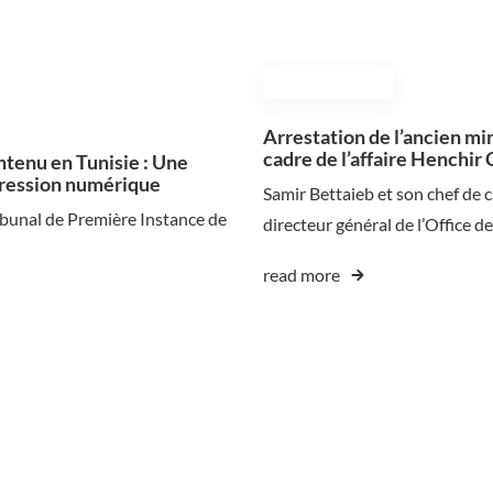
November 5, 2024
Arrestation de l’ancien min
cadre de l’affaire Henchir 
ntenu en Tunisie : Une
pression numérique
Samir Bettaieb et son chef de c
ibunal de Première Instance de
directeur général de l’Office d
read more