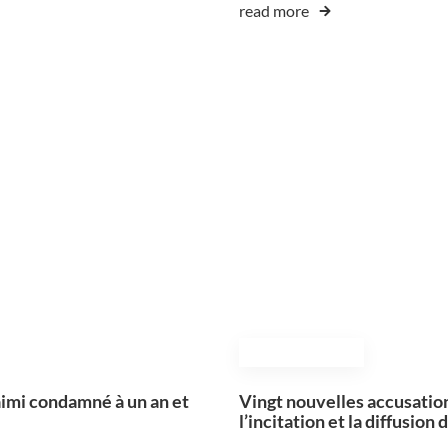
read more
November 12, 2024
Daimi condamné à un an et
Vingt nouvelles accusatio
l’incitation et la diffusion