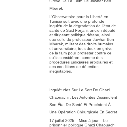
Grève De La Faim De Jawhar Ben
Mbarek
L’Observatoire pour la Liberté en
Tunisie suit avec une profonde
inquiétude la dégradation de l’état de
santé de Said Ferjani, ancien député
et dirigeant politique détenu, ainsi
que celle du professeur Jawhar Ben
Mbarek, militant des droits humains
et universitaire, tous deux en grève
de la faim pour protester contre ce
qu’ils considèrent comme des
procédures judiciaires arbitraires et
des conditions de détention
inéquitables.
Inquiétudes Sur Le Sort De Ghazi
Chaouachi : Les Autorités Dissimulent
Son État De Santé Et Procèdent À
Une Opération Chirurgicale En Secret
17 juillet 2025 – Mise à jour – Le
prisonnier politique Ghazi Chaouachi