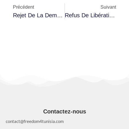
Précédent
Suivant
Rejet De La Demande De Libération Des Accusés Dans L’affaire De « Facilitation De Voyages Vers Des Zones De Conflit »
Refus De Libération Du Juge Tayeb Rached Et Report De L’affaire À Décembre
Contactez-nous
contact@freedom4tunisia.com