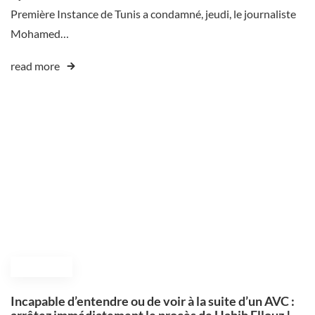
Première Instance de Tunis a condamné, jeudi, le journaliste
Mohamed…
read more
July 7, 2025
Incapable d’entendre ou de voir à la suite d’un AVC :
arrêtez immédiatement le procès de Habib Ellouz !