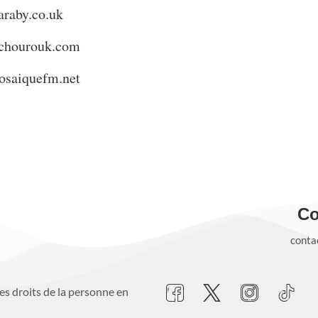
araby.co.uk
lchourouk.com
osaiquefm.net
Co
conta
es droits de la personne en