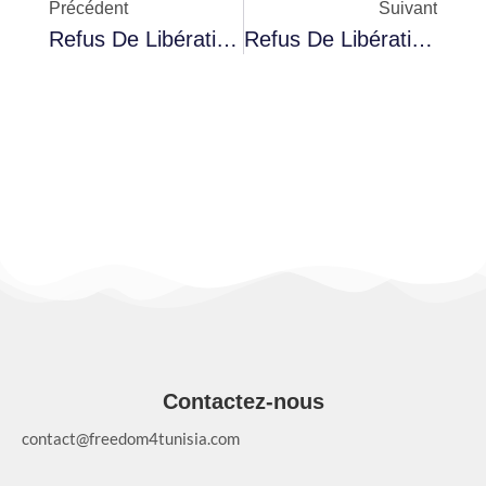
Précédent
Suivant
Refus De Libération Du Juge Tayeb Rached Et Report De L’affaire À Décembre
Refus De Libération D’Ayachi Zammel Et Report De L’affaire Par La Cour D’appel
Contactez-nous
contact@freedom4tunisia.com