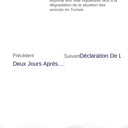
exprimé leur vive inquiétude face à la
dégradation de la situation des
avocats en Tunisie
Déclaration De L’O
Précédent
Suivant
Deux Jours Après Sa Libération : Nouvelle Condamnation Pour Ahmed Laamari