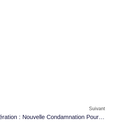
Suivant
Deux Jours Après Sa Libération : Nouvelle Condamnation Pour Ahmed Laamari